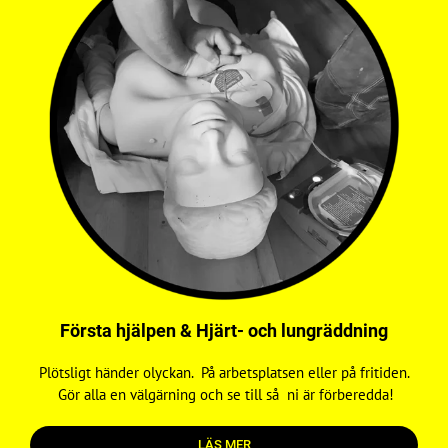
Första hjälpen & Hjärt- och lungräddning
Plötsligt händer olyckan. På arbetsplatsen eller på fritiden.
Gör alla en välgärning och se till så ni är förberedda!
LÄS MER