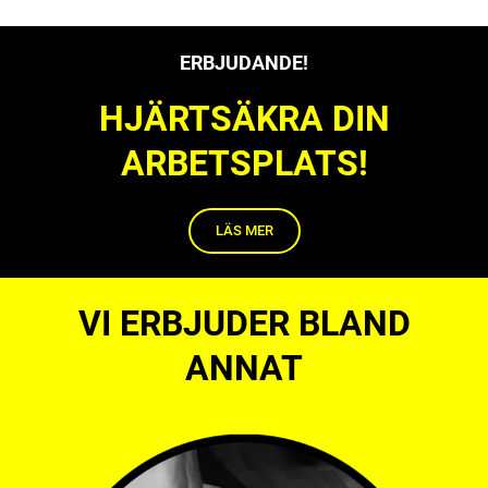
ERBJUDANDE!
HJÄRTSÄKRA DIN
ARBETSPLATS!
LÄS MER
VI ERBJUDER BLAND
ANNAT