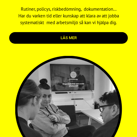
Rutiner, policys, riskbedömning, dokumentation…
Har du varken tid eller kunskap att klara av att jobba
systematiskt med arbetsmiljö så kan vi hjälpa dig.
LÄS MER