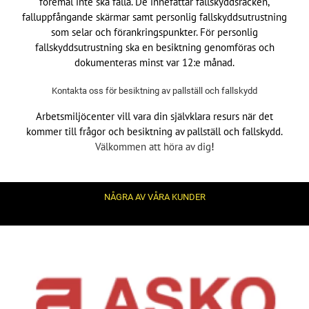
föremål inte ska falla. De innefattar fallskyddsräcken,
falluppfångande skärmar samt personlig fallskyddsutrustning
som selar och förankringspunkter. För personlig
fallskyddsutrustning ska en besiktning genomföras och
dokumenteras minst var 12:e månad.
Kontakta oss för besiktning av pallställ och fallskydd
Arbetsmiljöcenter vill vara din självklara resurs när det
kommer till frågor och besiktning av pallställ och fallskydd.
Välkommen att höra av dig
!
NÅGRA AV VÅRA KUNDER