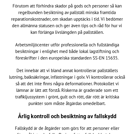
Förutom att förhindra skador på gods och personer så kan
regelbunden besiktning av pallställ minska framtida
reparationskostnader, om skadan upptäcks i tid. Vi bedömer
den allmänna statusen och ger även tips och råd för hur vi
kan förlänga livslängden på pallställen.
Arbetsmiljöcenter utför professionella och fullständiga
besiktningar i enlighet med både lokal lagstiftning och
föreskrifter i den europeiska standarden SS-EN 15635.
Det innebär att vi bland annat kontrollerar pallställets
lutning, balksäkringar, infästningar i golv. Vi kontrollerar också
så att det inte finns några deformationer. Protokollet vi
lämnar är lätt att förstå. Riskerna är graderade som ett
trafikljussystem i grönt, gult och rött, där rött är kritiska
punkter som måste åtgärdas omedelbart.
Årlig kontroll och besiktning av fallskydd
Fallskydd är de åtgärder som görs för att personer eller